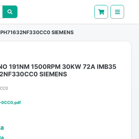
 1PH71632NF330CC0 SIEMENS
O 191NM 1500RPM 30KW 72A IMB35
32NF330CC0 SIEMENS
0CC0
-0CC0.pdf
ta
ta