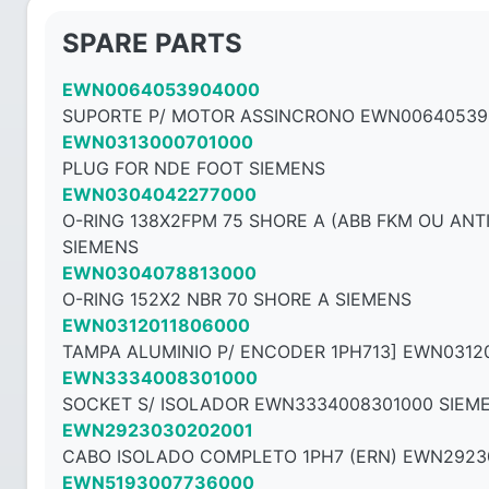
SPARE PARTS
EWN0064053904000
SUPORTE P/ MOTOR ASSINCRONO EWN00640539
EWN0313000701000
PLUG FOR NDE FOOT SIEMENS
EWN0304042277000
O-RING 138X2FPM 75 SHORE A (ABB FKM OU AN
SIEMENS
EWN0304078813000
O-RING 152X2 NBR 70 SHORE A SIEMENS
EWN0312011806000
TAMPA ALUMINIO P/ ENCODER 1PH713] EWN0312
EWN3334008301000
SOCKET S/ ISOLADOR EWN3334008301000 SIEM
EWN2923030202001
CABO ISOLADO COMPLETO 1PH7 (ERN) EWN2923
EWN5193007736000