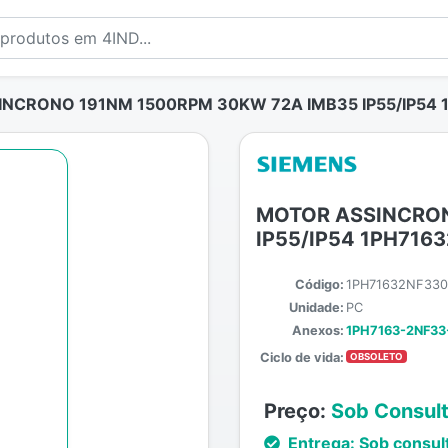
NCRONO 191NM 1500RPM 30KW 72A IMB35 IP55/IP54
MOTOR ASSINCRON
IP55/IP54 1PH716
Código:
1PH71632NF33
Unidade:
PC
Anexos:
1PH7163-2NF33
Ciclo de vida:
OBSOLETO
Preço:
Sob Consul
Entrega:
Sob consul