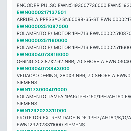
ENCODER PULSO EWN:5193007736000 EWN5193
EWN0000217137501
ARRUELA PRESSAO SN60098-65-ST EWN:0000217
EWN0000251087000
ROLAMENTO P/ MOTOR 1PH716 EWN00002510870
EWN0000251160000
ROLAMENTO P/ MOTOR 1PH716 EWN00002511600
EWN0304078816000
O-RING 202.87X2.62 NBR; 70 SHORE A EWN0304
EWN0304078843000
VEDACAO O-RING, 280X3 NBR; 70 SHORE A EWN
SIEMENS
EWN1173000401000
ROLAMENTO TAMPA 1PA6/1PH7160/1PH7AH160 E
SIEMENS
EWN1292023311000
PROTETOR EXTREMIDADE NDE 1PH7./AH160/K/G/
EWN1292023311000 SIEMENS