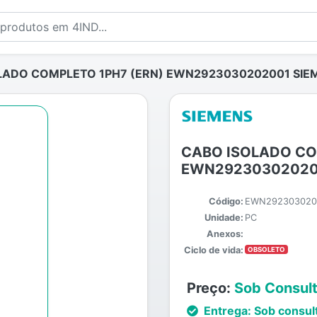
LADO COMPLETO 1PH7 (ERN) EWN2923030202001 SIE
CABO ISOLADO CO
EWN29230302020
Código:
EWN292303020
Unidade:
PC
Anexos:
Ciclo de vida:
OBSOLETO
Preço:
Sob Consul
Entrega:
Sob consul