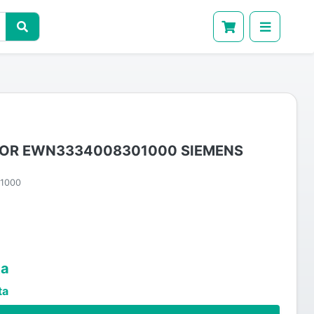
DOR EWN3334008301000 SIEMENS
1000
ta
ta