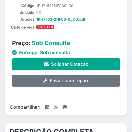
Código:
1PH71632NF030LC0
Unidade:
PC
Anexos:
1PH7163-2NF03-0LC0.pdf
Ciclo de vida:
OBSOLETO
Preço:
Sob Consulta
Entrega:
Sob consulta
Solicitar Cotação
Enviar para reparo
Compartilhar:
DESCRIÇÃO COMPLETA