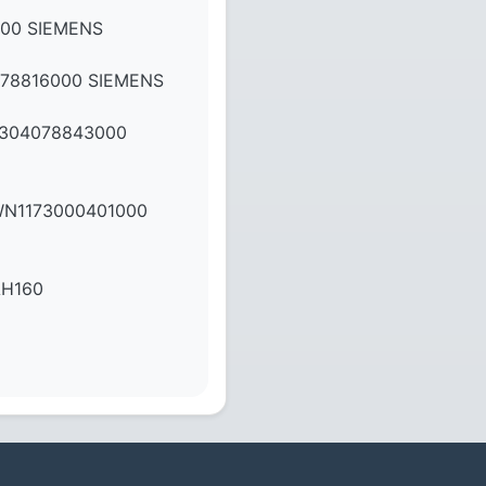
00 SIEMENS
078816000 SIEMENS
0304078843000
WN1173000401000
AH160