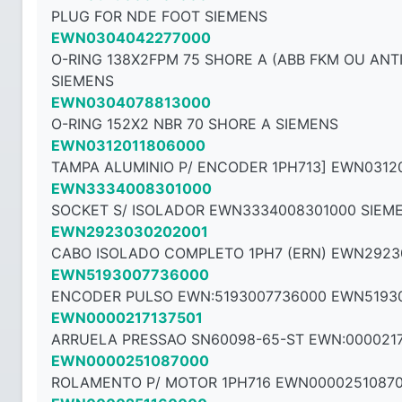
PLUG FOR NDE FOOT SIEMENS
EWN0304042277000
O-RING 138X2FPM 75 SHORE A (ABB FKM OU AN
SIEMENS
EWN0304078813000
O-RING 152X2 NBR 70 SHORE A SIEMENS
EWN0312011806000
TAMPA ALUMINIO P/ ENCODER 1PH713] EWN0312
EWN3334008301000
SOCKET S/ ISOLADOR EWN3334008301000 SIEM
EWN2923030202001
CABO ISOLADO COMPLETO 1PH7 (ERN) EWN2923
EWN5193007736000
ENCODER PULSO EWN:5193007736000 EWN5193
EWN0000217137501
ARRUELA PRESSAO SN60098-65-ST EWN:0000217
EWN0000251087000
ROLAMENTO P/ MOTOR 1PH716 EWN00002510870