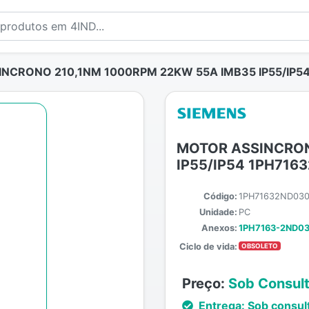
NCRONO 210,1NM 1000RPM 22KW 55A IMB35 IP55/IP5
MOTOR ASSINCRON
IP55/IP54 1PH716
Código:
1PH71632ND03
Unidade:
PC
Anexos:
1PH7163-2ND03
Ciclo de vida:
OBSOLETO
Preço:
Sob Consul
Entrega:
Sob consul