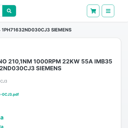
4 1PH71632ND030CJ3 SIEMENS
O 210,1NM 1000RPM 22KW 55A IMB35
32ND030CJ3 SIEMENS
0CJ3
-0CJ3.pdf
ta
ta