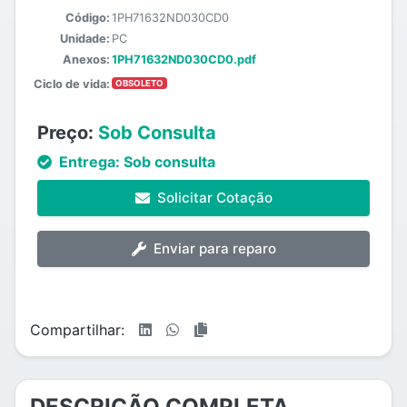
Código:
1PH71632ND030CD0
Unidade:
PC
Anexos:
1PH71632ND030CD0.pdf
Ciclo de vida:
OBSOLETO
Preço:
Sob Consulta
Entrega:
Sob consulta
Solicitar Cotação
Enviar para reparo
Compartilhar:
DESCRIÇÃO COMPLETA