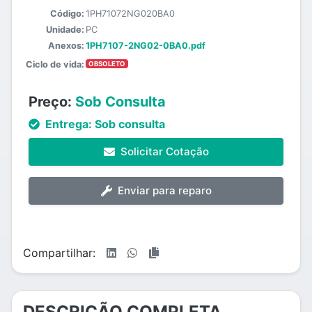
Código:
1PH71072NG020BA0
Unidade:
PC
Anexos:
1PH7107-2NG02-0BA0.pdf
Ciclo de vida:
OBSOLETO
Preço:
Sob Consulta
Entrega:
Sob consulta
Solicitar Cotação
Enviar para reparo
Compartilhar:
DESCRIÇÃO COMPLETA