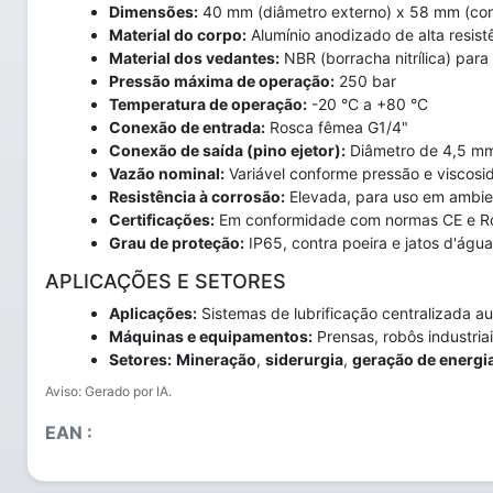
Dimensões:
40 mm (diâmetro externo) x 58 mm (comp
Material do corpo:
Alumínio anodizado de alta resist
Material dos vedantes:
NBR (borracha nitrílica) para
Pressão máxima de operação:
250 bar
Temperatura de operação:
-20 °C a +80 °C
Conexão de entrada:
Rosca fêmea G1/4"
Conexão de saída (pino ejetor):
Diâmetro de 4,5 m
Vazão nominal:
Variável conforme pressão e viscosid
Resistência à corrosão:
Elevada, para uso em ambien
Certificações:
Em conformidade com normas CE e 
Grau de proteção:
IP65, contra poeira e jatos d'água
APLICAÇÕES E SETORES
Aplicações:
Sistemas de lubrificação centralizada au
Máquinas e equipamentos:
Prensas, robôs industria
Setores:
Mineração
,
siderurgia
,
geração de energi
Aviso: Gerado por IA.
EAN :