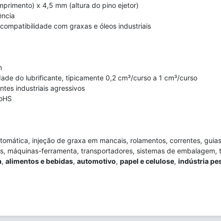
rimento) x 4,5 mm (altura do pino ejetor)
ência
 compatibilidade com graxas e óleos industriais
m
ade do lubrificante, tipicamente 0,2 cm³/curso a 1 cm³/curso
tes industriais agressivos
RoHS
tomática, injeção de graxa em mancais, rolamentos, correntes, guias 
is, máquinas-ferramenta, transportadores, sistemas de embalagem, t
a
,
alimentos e bebidas
,
automotivo
,
papel e celulose
,
indústria pe