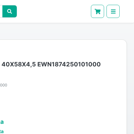
 40X58X4,5 EWN1874250101000
1000
ta
ta