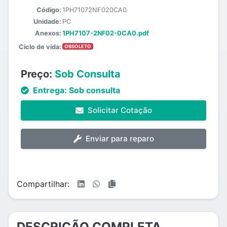
Código:
1PH71072NF020CA0
Unidade:
PC
Anexos:
1PH7107-2NF02-0CA0.pdf
Ciclo de vida:
OBSOLETO
Preço:
Sob Consulta
Entrega:
Sob consulta
Solicitar Cotação
Enviar para reparo
Compartilhar:
DESCRIÇÃO COMPLETA