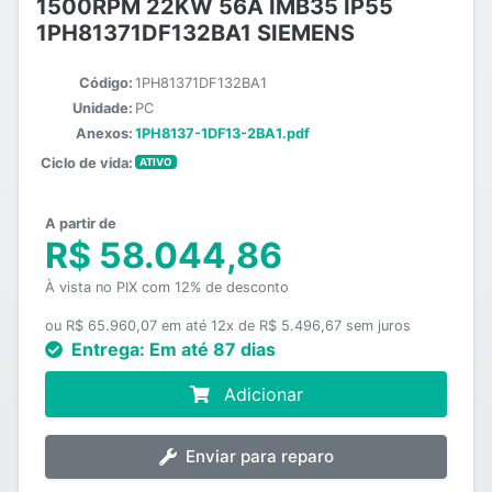
1500RPM 22KW 56A IMB35 IP55
1PH81371DF132BA1 SIEMENS
Código:
1PH81371DF132BA1
Unidade:
PC
Anexos:
1PH8137-1DF13-2BA1.pdf
Ciclo de vida:
ATIVO
A partir de
R$ 58.044,86
À vista no PIX com 12% de desconto
ou R$ 65.960,07 em até 12x de R$ 5.496,67 sem juros
Entrega:
Em até 87 dias
Adicionar
Enviar para reparo