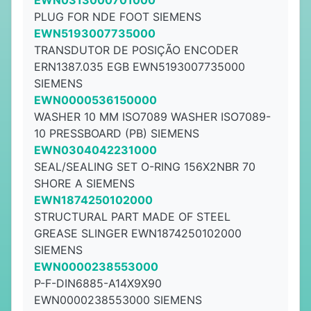
EWN0313000701000
PLUG FOR NDE FOOT SIEMENS
EWN5193007735000
TRANSDUTOR DE POSIÇÃO ENCODER
ERN1387.035 EGB EWN5193007735000
SIEMENS
EWN0000536150000
WASHER 10 MM ISO7089 WASHER ISO7089-
10 PRESSBOARD (PB) SIEMENS
EWN0304042231000
SEAL/SEALING SET O-RING 156X2NBR 70
SHORE A SIEMENS
EWN1874250102000
STRUCTURAL PART MADE OF STEEL
GREASE SLINGER EWN1874250102000
SIEMENS
EWN0000238553000
P-F-DIN6885-A14X9X90
EWN0000238553000 SIEMENS