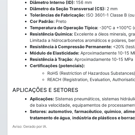
Diâmetro Interno (ID):
156 mm
Diâmetro da Seção Transversal (CS):
2 mm
Tolerâncias de Fabricação:
ISO 3601-1 Classe B (ou 
Cor Padrão:
Preto
Temperatura de Operação Típica:
-30°C a +100°C (d
Resistência Química:
Excelente a óleos minerais, gra
Limitada a hidrocarbonetos aromáticos e polares, be
Resistência à Compressão Permanente:
<20% (test
Módulo de Elasticidade:
Aproximadamente 10-15 M
Resistência à Tração:
Aproximadamente 10-15 MPa
Certificações (potenciais):
RoHS (Restriction of Hazardous Substances
REACH (Registration, Evaluation, Authorisati
APLICAÇÕES E SETORES
Aplicações:
Sistemas pneumáticos, sistemas hidráuli
de baixa velocidade, equipamentos de processament
Setores:
automotivo
,
farmacêutico
,
químico
,
alime
tratamento de água
,
indústria de plásticos e borra
Aviso: Gerado por IA.