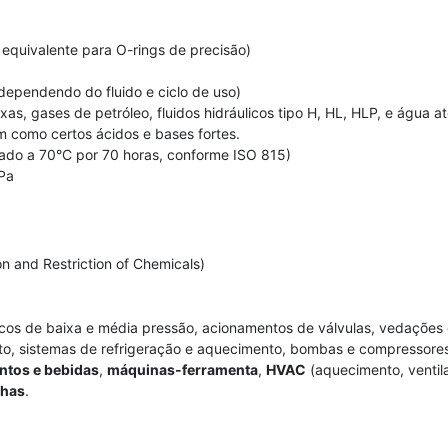
equivalente para O-rings de precisão)
ependendo do fluido e ciclo de uso)
xas, gases de petróleo, fluidos hidráulicos tipo H, HL, HLP, e água 
m como certos ácidos e bases fortes.
ado a 70°C por 70 horas, conforme ISO 815)
Pa
)
on and Restriction of Chemicals)
cos de baixa e média pressão, acionamentos de válvulas, vedações 
o, sistemas de refrigeração e aquecimento, bombas e compressores
ntos e bebidas
,
máquinas-ferramenta
,
HVAC
(aquecimento, ventil
chas
.