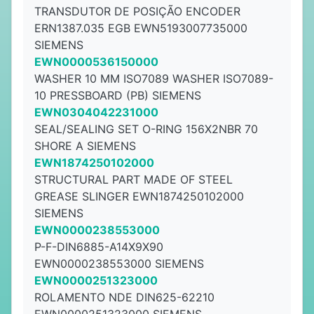
TRANSDUTOR DE POSIÇÃO ENCODER
ERN1387.035 EGB EWN5193007735000
SIEMENS
EWN0000536150000
WASHER 10 MM ISO7089 WASHER ISO7089-
10 PRESSBOARD (PB) SIEMENS
EWN0304042231000
SEAL/SEALING SET O-RING 156X2NBR 70
SHORE A SIEMENS
EWN1874250102000
STRUCTURAL PART MADE OF STEEL
GREASE SLINGER EWN1874250102000
SIEMENS
EWN0000238553000
P-F-DIN6885-A14X9X90
EWN0000238553000 SIEMENS
EWN0000251323000
ROLAMENTO NDE DIN625-62210