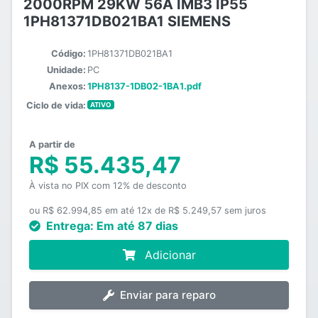
2000RPM 29KW 56A IMB3 IP55
1PH81371DB021BA1 SIEMENS
Código:
1PH81371DB021BA1
Unidade:
PC
Anexos:
1PH8137-1DB02-1BA1.pdf
Ciclo de vida:
ATIVO
A partir de
R$ 55.435,47
À vista no PIX com 12% de desconto
ou R$ 62.994,85 em até 12x de R$ 5.249,57 sem juros
Entrega:
Em até 87 dias
Adicionar
Enviar para reparo