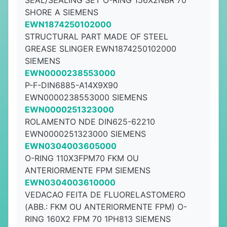
SEAL/SEALING SET O-RING 156X2NBR 70
SHORE A SIEMENS
EWN1874250102000
STRUCTURAL PART MADE OF STEEL
GREASE SLINGER EWN1874250102000
SIEMENS
EWN0000238553000
P-F-DIN6885-A14X9X90
EWN0000238553000 SIEMENS
EWN0000251323000
ROLAMENTO NDE DIN625-62210
EWN0000251323000 SIEMENS
EWN0304003605000
O-RING 110X3FPM70 FKM OU
ANTERIORMENTE FPM SIEMENS
EWN0304003610000
VEDACAO FEITA DE FLUORELASTOMERO
(ABB.: FKM OU ANTERIORMENTE FPM) O-
RING 160X2 FPM 70 1PH813 SIEMENS