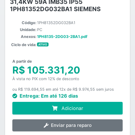
31,4KW 59A IMB35 IP55
1PH81352DG032BA1 SIEMENS
Código:
1PH81352DG032BA1
Unidade:
PC
Anexos:
1PH8135-2DG03-2BA1.pdf
Ciclo de vida:
ATIVO
A partir de
R$ 105.331,20
À vista no PIX com 12% de desconto
ou R$ 119.694,55 em até 12x de R$ 9.974,55 sem juros
Entrega:
Em até 126 dias
Adicionar
Enviar para reparo