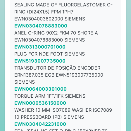
SEALING MADE OF FLUOROELASTOMER O-
RING (DI24X1.5) FPM 1PH7
EWN0304003602000 SIEMENS
EWN0304078883000
ANEL O-RING 90X2 FKM 70 SHORE A
EWN0304078883000 SIEMENS
EWN0313000701000
PLUG FOR NDE FOOT SIEMENS
EWN5193007735000
TRANSDUTOR DE POSIÇÃO ENCODER
ERN1387.035 EGB EWN5193007735000
SIEMENS
EWN0064003301000
TORQUE ARM 1FT/1FK SIEMENS
EWN0000536150000
WASHER 10 MM ISO7089 WASHER ISO7089-
10 PRESSBOARD (PB) SIEMENS
EWN0304042231000