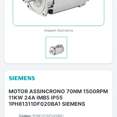
Imagem Ilustrativa
MOTOR ASSINCRONO 70NM 1500RPM
11KW 24A IMB5 IP55
1PH81311DF020BA1 SIEMENS
Código:
1PH81311DF020BA1