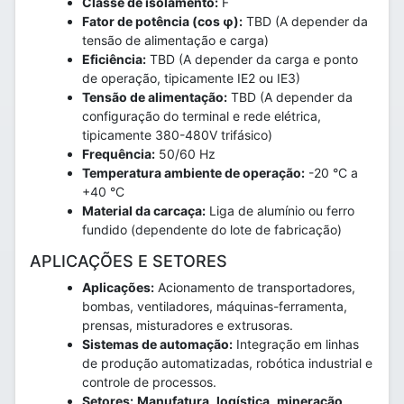
Classe de isolamento:
F
Fator de potência (cos φ):
TBD (A depender da
tensão de alimentação e carga)
Eficiência:
TBD (A depender da carga e ponto
de operação, tipicamente IE2 ou IE3)
Tensão de alimentação:
TBD (A depender da
configuração do terminal e rede elétrica,
tipicamente 380-480V trifásico)
Frequência:
50/60 Hz
Temperatura ambiente de operação:
-20 °C a
+40 °C
Material da carcaça:
Liga de alumínio ou ferro
fundido (dependente do lote de fabricação)
APLICAÇÕES E SETORES
Aplicações:
Acionamento de transportadores,
bombas, ventiladores, máquinas-ferramenta,
prensas, misturadores e extrusoras.
Sistemas de automação:
Integração em linhas
de produção automatizadas, robótica industrial e
controle de processos.
Setores:
Manufatura
,
logística
,
mineração
,