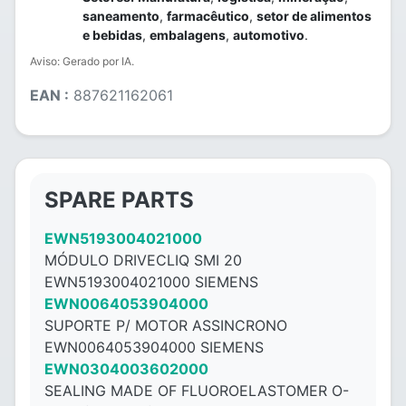
saneamento
,
farmacêutico
,
setor de alimentos
e bebidas
,
embalagens
,
automotivo
.
Aviso: Gerado por IA.
EAN :
887621162061
SPARE PARTS
EWN5193004021000
MÓDULO DRIVECLIQ SMI 20
EWN5193004021000 SIEMENS
EWN0064053904000
SUPORTE P/ MOTOR ASSINCRONO
EWN0064053904000 SIEMENS
EWN0304003602000
SEALING MADE OF FLUOROELASTOMER O-