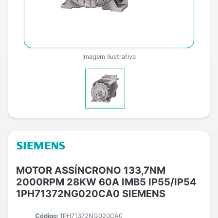
Imagem Ilustrativa
MOTOR ASSÍNCRONO 133,7NM
2000RPM 28KW 60A IMB5 IP55/IP54
1PH71372NG020CA0 SIEMENS
Código:
1PH71372NG020CA0