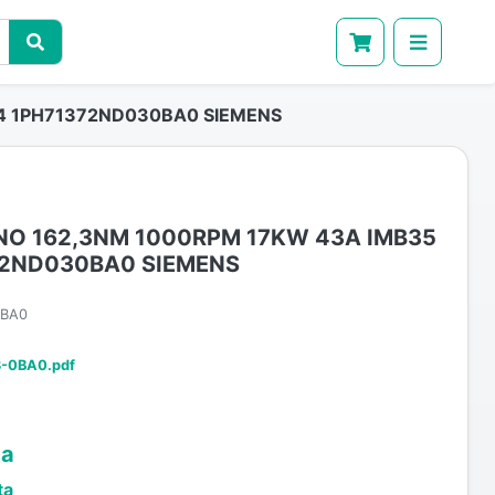
4 1PH71372ND030BA0 SIEMENS
O 162,3NM 1000RPM 17KW 43A IMB35
372ND030BA0 SIEMENS
0BA0
-0BA0.pdf
ta
ta