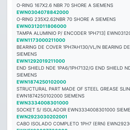
O-RING 167X2.6 NBR 70 SHORE A SIEMENS
EWN0304078842000
O-RING 235X2.62NBR 70 SHORE A SIEMENS
EWN0312011806000
TAMPA ALUMINIO P/ ENCODER 1PH713] EWN0312
EWN1173000211000
BEARING DE COVER 1PH7AH130/VL/N BEARING D
SIEMENS
EWN1292019211000
END SHIELD NDE 1PA6/1PH7132/G END SHIELD ND
SIEMENS
EWN1874250102000
STRUCTURAL PART MADE OF STEEL GREASE SLI
EWN1874250102000 SIEMENS
EWN3334008301000
SOCKET S/ ISOLADOR EWN3334008301000 SIEM
EWN2923030202001
CABO ISOLADO COMPLETO 1PH7 (ERN) EWN2923