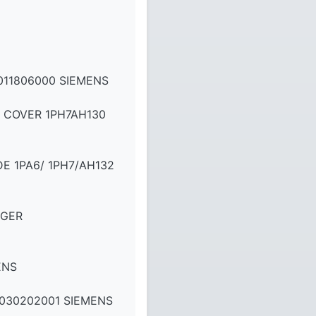
011806000 SIEMENS
E COVER 1PH7AH130
E 1PA6/ 1PH7/AH132
NGER
ENS
030202001 SIEMENS