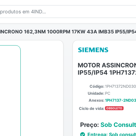
NCRONO 162,3NM 1000RPM 17KW 43A IMB35 IP55/IP5
MOTOR ASSINCRON
IP55/IP54 1PH71
Código:
1PH71372ND03
Unidade:
PC
Anexos:
1PH7137-2ND03
Ciclo de vida:
OBSOLETO
Preço:
Sob Consul
Entrega:
Sob consul