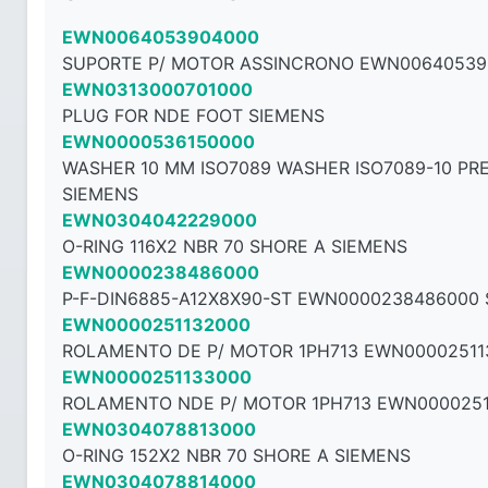
EWN0064053904000
SUPORTE P/ MOTOR ASSINCRONO EWN00640539
EWN0313000701000
PLUG FOR NDE FOOT SIEMENS
EWN0000536150000
WASHER 10 MM ISO7089 WASHER ISO7089-10 PR
SIEMENS
EWN0304042229000
O-RING 116X2 NBR 70 SHORE A SIEMENS
EWN0000238486000
P-F-DIN6885-A12X8X90-ST EWN0000238486000
EWN0000251132000
ROLAMENTO DE P/ MOTOR 1PH713 EWN00002511
EWN0000251133000
ROLAMENTO NDE P/ MOTOR 1PH713 EWN0000251
EWN0304078813000
O-RING 152X2 NBR 70 SHORE A SIEMENS
EWN0304078814000