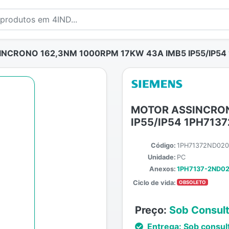
NCRONO 162,3NM 1000RPM 17KW 43A IMB5 IP55/IP54
MOTOR ASSINCRON
IP55/IP54 1PH71
Código:
1PH71372ND02
Unidade:
PC
Anexos:
1PH7137-2ND02
Ciclo de vida:
OBSOLETO
Preço:
Sob Consul
Entrega:
Sob consul