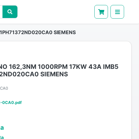
 1PH71372ND020CA0 SIEMENS
O 162,3NM 1000RPM 17KW 43A IMB5
372ND020CA0 SIEMENS
0CA0
-0CA0.pdf
ta
ta