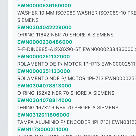
EWN0000536150000
WASHER 10 MM ISO7089 WASHER ISO7089-10 PR
SIEMENS
EWN0304042229000
O-RING 116X2 NBR 70 SHORE A SIEMENS
EWN0000238486000
P-F-DIN6885-A12X8X90-ST EWN0000238486000
EWN0000251132000
ROLAMENTO DE P/ MOTOR 1PH713 EWN00002511
EWN0000251133000
ROLAMENTO NDE P/ MOTOR 1PH713 EWN0000251
EWN0304078813000
O-RING 152X2 NBR 70 SHORE A SIEMENS
EWN0304078814000
O-RING 167X2.6 NBR 70 SHORE A SIEMENS
EWN0312011806000
TAMPA ALUMINIO P/ ENCODER 1PH713] EWN0312
EWN1173000211000