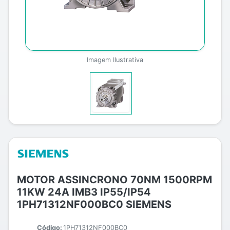
Imagem Ilustrativa
MOTOR ASSINCRONO 70NM 1500RPM
11KW 24A IMB3 IP55/IP54
1PH71312NF000BC0 SIEMENS
Código:
1PH71312NF000BC0