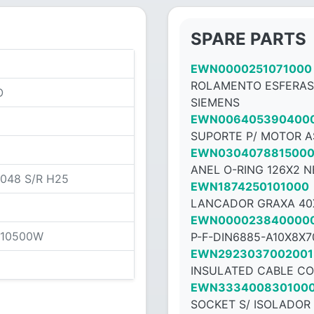
SPARE PARTS
EWN0000251071000
ROLAMENTO ESFERAS
O
SIEMENS
EWN006405390400
SUPORTE P/ MOTOR 
EWN030407881500
ANEL O-RING 126X2 
048 S/R H25
EWN1874250101000
LANCADOR GRAXA 40X
EWN000023840000
/10500W
P-F-DIN6885-A10X8X
EWN2923037002001
INSULATED CABLE CO
EWN333400830100
SOCKET S/ ISOLADOR