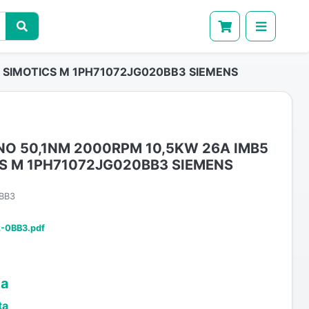
 SIMOTICS M 1PH71072JG020BB3 SIEMENS
O 50,1NM 2000RPM 10,5KW 26A IMB5
CS M 1PH71072JG020BB3 SIEMENS
BB3
-0BB3.pdf
ta
ta