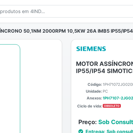
NCRONO 50,1NM 2000RPM 10,5KW 26A IMB5 IP55/IP54
MOTOR ASSÍNCRON
IP55/IP54 SIMOTI
Código:
1PH71072JG020
Unidade:
PC
Anexos:
1PH7107-2JG02
Ciclo de vida:
OBSOLETO
Preço:
Sob Consul
Entrega:
Sob consul