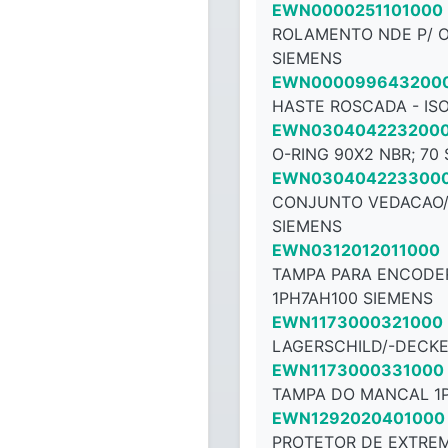
EWN0000251101000
ROLAMENTO NDE P/ O
SIEMENS
EWN000099643200
HASTE ROSCADA - ISO
EWN030404223200
O-RING 90X2 NBR; 70
EWN030404223300
CONJUNTO VEDACAO/V
SIEMENS
EWN0312012011000
TAMPA PARA ENCODER
1PH7AH100 SIEMENS
EWN1173000321000
LAGERSCHILD/-DECKE
EWN1173000331000
TAMPA DO MANCAL 1P
EWN1292020401000
PROTETOR DE EXTREM