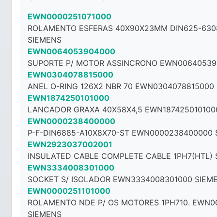
EWN0000251071000
ROLAMENTO ESFERAS 40X90X23MM DIN625-630
SIEMENS
EWN0064053904000
SUPORTE P/ MOTOR ASSINCRONO EWN00640539
EWN0304078815000
ANEL O-RING 126X2 NBR 70 EWN0304078815000
EWN1874250101000
LANCADOR GRAXA 40X58X4,5 EWN187425010100
EWN0000238400000
P-F-DIN6885-A10X8X70-ST EWN0000238400000 
EWN2923037002001
INSULATED CABLE COMPLETE CABLE 1PH7(HTL) 
EWN3334008301000
SOCKET S/ ISOLADOR EWN3334008301000 SIEM
EWN0000251101000
ROLAMENTO NDE P/ OS MOTORES 1PH710. EWN0
SIEMENS