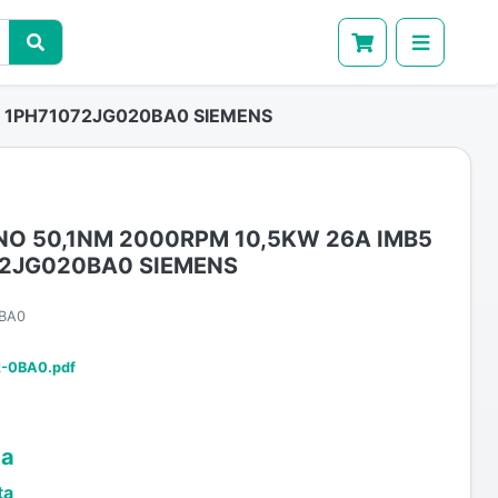
4 1PH71072JG020BA0 SIEMENS
O 50,1NM 2000RPM 10,5KW 26A IMB5
72JG020BA0 SIEMENS
BA0
-0BA0.pdf
ta
ta