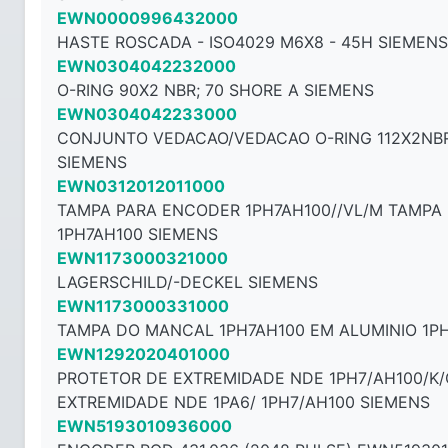
EWN0000996432000
HASTE ROSCADA - ISO4029 M6X8 - ​​45H SIEMENS
EWN0304042232000
O-RING 90X2 NBR; 70 SHORE A SIEMENS
EWN0304042233000
CONJUNTO VEDACAO/VEDACAO O-RING 112X2NBR
SIEMENS
EWN0312012011000
TAMPA PARA ENCODER 1PH7AH100//VL/M TAMPA
1PH7AH100 SIEMENS
EWN1173000321000
LAGERSCHILD/-DECKEL SIEMENS
EWN1173000331000
TAMPA DO MANCAL 1PH7AH100 EM ALUMINIO 1P
EWN1292020401000
PROTETOR DE EXTREMIDADE NDE 1PH7/AH100/K
EXTREMIDADE NDE 1PA6/ 1PH7/AH100 SIEMENS
EWN5193010936000