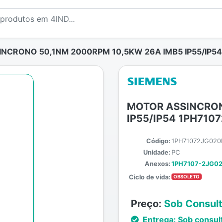
NCRONO 50,1NM 2000RPM 10,5KW 26A IMB5 IP55/IP5
MOTOR ASSINCRON
IP55/IP54 1PH710
Código:
1PH71072JG020
Unidade:
PC
Anexos:
1PH7107-2JG02
Ciclo de vida:
OBSOLETO
Preço:
Sob Consul
Entrega:
Sob consul