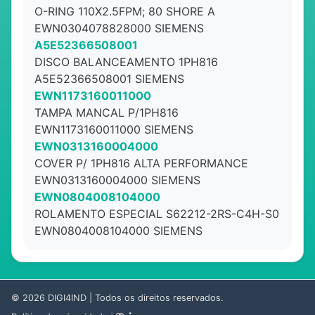
O-RING 110X2.5FPM; 80 SHORE A
EWN0304078828000 SIEMENS
A5E52366508001
DISCO BALANCEAMENTO 1PH816
A5E52366508001 SIEMENS
EWN1173160011000
TAMPA MANCAL P/1PH816
EWN1173160011000 SIEMENS
EWN0313160004000
COVER P/ 1PH816 ALTA PERFORMANCE
EWN0313160004000 SIEMENS
EWN0804008104000
ROLAMENTO ESPECIAL S62212-2RS-C4H-S0
EWN0804008104000 SIEMENS
© 2026
DIGI4IND
| Todos os direitos reservados.