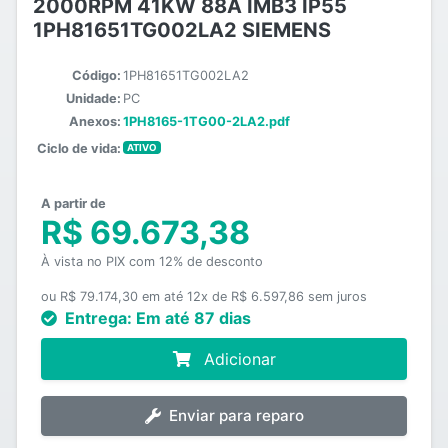
2000RPM 41KW 88A IMB3 IP55
1PH81651TG002LA2 SIEMENS
Código:
1PH81651TG002LA2
Unidade:
PC
Anexos:
1PH8165-1TG00-2LA2.pdf
Ciclo de vida:
ATIVO
A partir de
R$ 69.673,38
À vista no PIX com 12% de desconto
ou R$ 79.174,30 em até 12x de R$ 6.597,86 sem juros
Entrega:
Em até 87 dias
Adicionar
Enviar para reparo