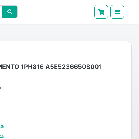
ENTO 1PH816 A5E52366508001
01
ta
ta