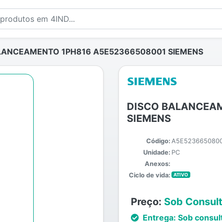
LANCEAMENTO 1PH816 A5E52366508001 SIEMENS
DISCO BALANCEAM
SIEMENS
Código:
A5E523665080
Unidade:
PC
Anexos:
Ciclo de vida:
ATIVO
Preço:
Sob Consul
Entrega:
Sob consul