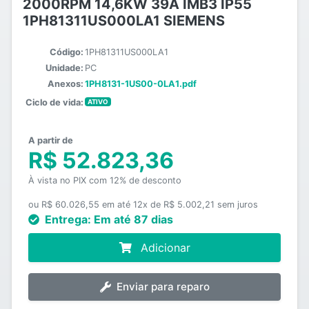
2000RPM 14,6KW 39A IMB3 IP55
1PH81311US000LA1 SIEMENS
Código:
1PH81311US000LA1
Unidade:
PC
Anexos:
1PH8131-1US00-0LA1.pdf
Ciclo de vida:
ATIVO
A partir de
R$ 52.823,36
À vista no PIX com 12% de desconto
ou R$ 60.026,55 em até 12x de R$ 5.002,21 sem juros
Entrega:
Em até 87 dias
Adicionar
Enviar para reparo