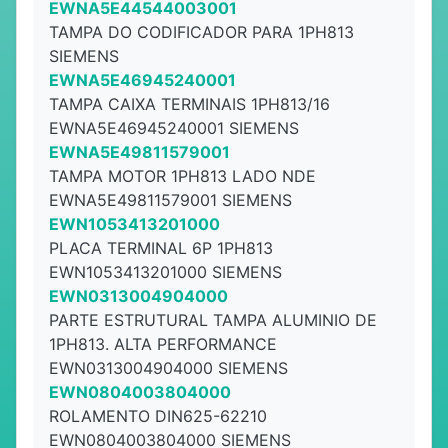
EWNA5E44544003001
TAMPA DO CODIFICADOR PARA 1PH813
SIEMENS
EWNA5E46945240001
TAMPA CAIXA TERMINAIS 1PH813/16
EWNA5E46945240001 SIEMENS
EWNA5E49811579001
TAMPA MOTOR 1PH813 LADO NDE
EWNA5E49811579001 SIEMENS
EWN1053413201000
PLACA TERMINAL 6P 1PH813
EWN1053413201000 SIEMENS
EWN0313004904000
PARTE ESTRUTURAL TAMPA ALUMINIO DE
1PH813. ALTA PERFORMANCE
EWN0313004904000 SIEMENS
EWN0804003804000
ROLAMENTO DIN625-62210
EWN0804003804000 SIEMENS