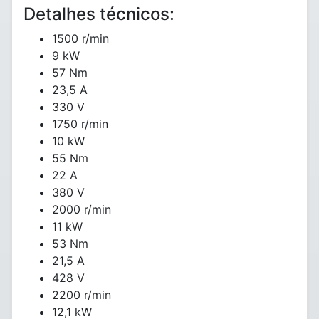
Detalhes técnicos:
1500 r/min
9 kW
57 Nm
23,5 A
330 V
1750 r/min
10 kW
55 Nm
22 A
380 V
2000 r/min
11 kW
53 Nm
21,5 A
428 V
2200 r/min
12,1 kW