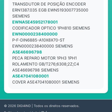
TRANSDUTOR DE POSIÇÃO ENCODER
ERN1387.035 EGB EWN5193007735000
SIEMENS
EWNA5E45952178001
CODIFICADOR OPTICO 1PH810 SIEMENS
EWN0000238400000
P-F-DIN6885-A10X8X70-ST
EWN0000238400000 SIEMENS
A5E46696798
PECA REPARO MOTOR 1PH3 1PH1
ROLAMENTO GB/T276;6308;2Z;C4
A5E46696798 SIEMENS
A5E47041080001
COVER A5E47041080001 SIEMENS
© 2026
DIGI4IND
| Todos os direitos reservados.