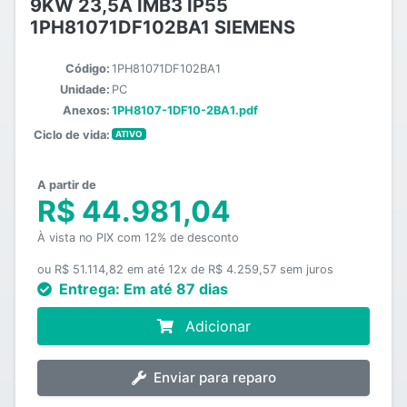
9KW 23,5A IMB3 IP55
1PH81071DF102BA1 SIEMENS
Código:
1PH81071DF102BA1
Unidade:
PC
Anexos:
1PH8107-1DF10-2BA1.pdf
Ciclo de vida:
ATIVO
A partir de
R$ 44.981,04
À vista no PIX com 12% de desconto
ou R$ 51.114,82 em até 12x de R$ 4.259,57 sem juros
Entrega:
Em até 87 dias
Adicionar
Enviar para reparo