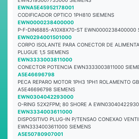
EWN5193007735000 SIEMENS
EWNA5E45952178001
CODIFICADOR OPTICO 1PH810 SIEMENS
EWN0000238400000
P-F-DIN6885-A10X8X70-ST EWN0000238400000 
EWN0294001501000
CORPO ISOLANTE PARA CONECTOR DE ALIMENT
PLUGUE 1,5 SIEMENS
EWN3333003811000
CONECTOR POTENCIA EWN3333003811000 SIEM
A5E46696798
PECA REPARO MOTOR 1PH3 1PH1 ROLAMENTO GB/
A5E46696798 SIEMENS
EWN0304042293000
O-RING 52X2FPM; 80 SHORE A EWN03040422930
EWN3334003611000
DISPOSITIVO PLUG-IN P/TENSAO CONEXAO VENT
EWN3334003611000 SIEMENS
A5E50780907001