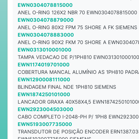
EWN0304078815000
ANEL O-RING 126X2 NBR 70 EWN0304078815000
EWN0304078879000
ANEL O-RING 80X2 FPM 75 SHORE A FK SIEMENS
EWN0304078883000
ANEL O-RING 90X2 FKM 70 SHORE A EWN030407
EWN0313010001000
TAMPA VEDACAO DE P/1PH810 EWN03130100010
EWN1174019701000
COBERTURA MANCAL ALUMÍNIO AS 1PH810 PADR
EWN1290008111000
BLINDAGEM FINAL NDE 1PH810 SIEMENS
EWN1874250101000
LANCADOR GRAXA 40X58X4,5 EWN187425010100
EWN2923004503000
CABO COMPLETO I-2048-PH P/ 1PH8 EWN29230
EWN5193007735000
TRANSDUTOR DE POSIÇÃO ENCODER ERN1387.03