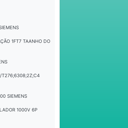
SIEMENS
AÇÃO 1FT7 TAANHO DO
ENS
T276;6308;2Z;C4
00 SIEMENS
ILADOR 1000V 6P