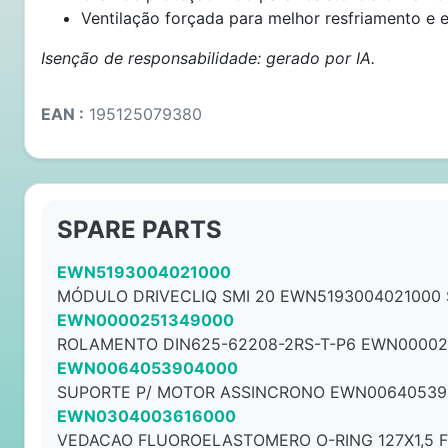
Ventilação forçada para melhor resfriamento e ef
Isenção de responsabilidade: gerado por IA.
EAN :
195125079380
SPARE PARTS
EWN5193004021000
MÓDULO DRIVECLIQ SMI 20 EWN5193004021000
EWN0000251349000
ROLAMENTO DIN625-62208-2RS-T-P6 EWN00002
EWN0064053904000
SUPORTE P/ MOTOR ASSINCRONO EWN00640539
EWN0304003616000
VEDACAO FLUOROELASTOMERO O-RING 127X1,5 F