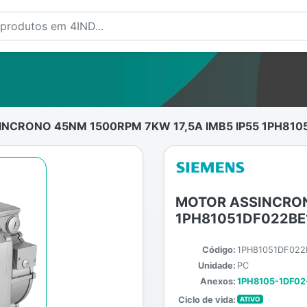
NCRONO 45NM 1500RPM 7KW 17,5A IMB5 IP55 1PH810
MOTOR ASSINCRON
1PH81051DF022BE
Código:
1PH81051DF022
Unidade:
PC
Anexos:
1PH8105-1DF02
Ciclo de vida:
ATIVO