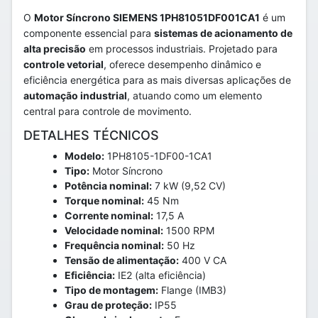
O
Motor Síncrono SIEMENS 1PH81051DF001CA1
é um
componente essencial para
sistemas de acionamento de
alta precisão
em processos industriais. Projetado para
controle vetorial
, oferece desempenho dinâmico e
eficiência energética para as mais diversas aplicações de
automação industrial
, atuando como um elemento
central para controle de movimento.
DETALHES TÉCNICOS
Modelo:
1PH8105-1DF00-1CA1
Tipo:
Motor Síncrono
Potência nominal:
7 kW (9,52 CV)
Torque nominal:
45 Nm
Corrente nominal:
17,5 A
Velocidade nominal:
1500 RPM
Frequência nominal:
50 Hz
Tensão de alimentação:
400 V CA
Eficiência:
IE2 (alta eficiência)
Tipo de montagem:
Flange (IMB3)
Grau de proteção:
IP55