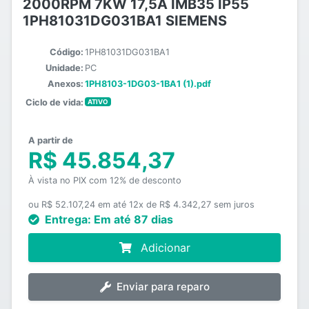
2000RPM 7KW 17,5A IMB35 IP55
1PH81031DG031BA1 SIEMENS
Código:
1PH81031DG031BA1
Unidade:
PC
Anexos:
1PH8103-1DG03-1BA1 (1).pdf
Ciclo de vida:
ATIVO
A partir de
R$ 45.854,37
À vista no PIX com 12% de desconto
ou R$ 52.107,24 em até 12x de R$ 4.342,27 sem juros
Entrega:
Em até 87 dias
Adicionar
Enviar para reparo