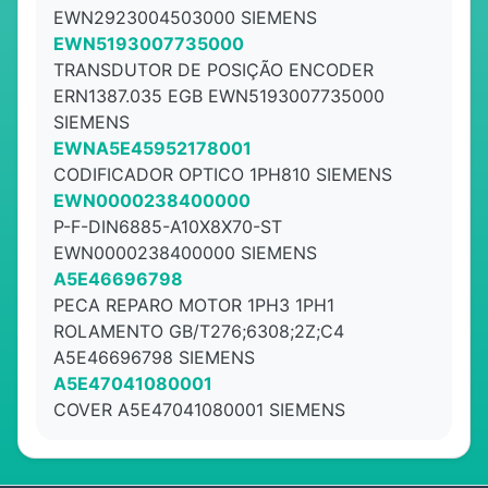
EWN2923004503000 SIEMENS
EWN5193007735000
TRANSDUTOR DE POSIÇÃO ENCODER
ERN1387.035 EGB EWN5193007735000
SIEMENS
EWNA5E45952178001
CODIFICADOR OPTICO 1PH810 SIEMENS
EWN0000238400000
P-F-DIN6885-A10X8X70-ST
EWN0000238400000 SIEMENS
A5E46696798
PECA REPARO MOTOR 1PH3 1PH1
ROLAMENTO GB/T276;6308;2Z;C4
A5E46696798 SIEMENS
A5E47041080001
COVER A5E47041080001 SIEMENS