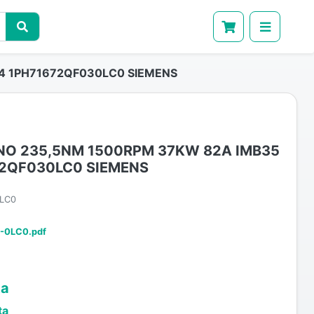
4 1PH71672QF030LC0 SIEMENS
O 235,5NM 1500RPM 37KW 82A IMB35
72QF030LC0 SIEMENS
LC0
-0LC0.pdf
ta
ta