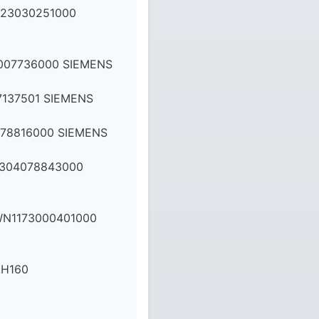
23030251000
007736000 SIEMENS
137501 SIEMENS
078816000 SIEMENS
0304078843000
WN1173000401000
AH160