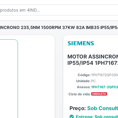
NCRONO 235,5NM 1500RPM 37KW 82A IMB35 IP55/IP5
MOTOR ASSINCRON
IP55/IP54 1PH716
Código:
1PH71672QF030
Unidade:
PC
Anexos:
1PH7167-2QF03
Ciclo de vida:
OBSOLETO
Preço:
Sob Consul
Entrega:
Sob consul