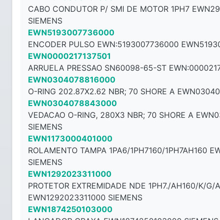
CABO CONDUTOR P/ SMI DE MOTOR 1PH7 EWN29
SIEMENS
EWN5193007736000
ENCODER PULSO EWN:5193007736000 EWN5193
EWN0000217137501
ARRUELA PRESSAO SN60098-65-ST EWN:0000217
EWN0304078816000
O-RING 202.87X2.62 NBR; 70 SHORE A EWN0304
EWN0304078843000
VEDACAO O-RING, 280X3 NBR; 70 SHORE A EWN
SIEMENS
EWN1173000401000
ROLAMENTO TAMPA 1PA6/1PH7160/1PH7AH160 E
SIEMENS
EWN1292023311000
PROTETOR EXTREMIDADE NDE 1PH7./AH160/K/G/
EWN1292023311000 SIEMENS
EWN1874250103000