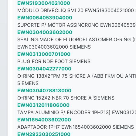
EWN5193004021000
MÓDULO DRIVECLIQ SMI 20 EWN5193004021000
EWN0064053904000
SUPORTE P/ MOTOR ASSINCRONO EWN00640539
EWN0304003602000
SEALING MADE OF FLUOROELASTOMER O-RING (DI
EWN0304003602000 SIEMENS
EWN0313000701000
PLUG FOR NDE FOOT SIEMENS
EWN0304042277000
O-RING 138X2FPM 75 SHORE A (ABB FKM OU AN
SIEMENS
EWN0304078813000
O-RING 152X2 NBR 70 SHORE A SIEMENS
EWN0312011806000
TAMPA ALUMINIO P/ ENCODER 1PH713] EWN0312
EWN1654003602000
ADAPTADOR 1PH7 EWN1654003602000 SIEMENS
EWN2923030251000