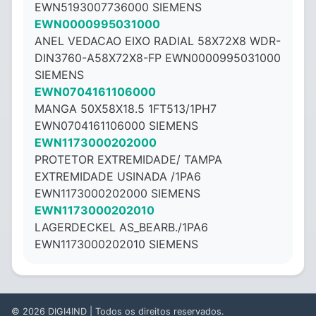
EWN5193007736000 SIEMENS
EWN0000995031000
ANEL VEDACAO EIXO RADIAL 58X72X8 WDR-
DIN3760-A58X72X8-FP EWN0000995031000
SIEMENS
EWN0704161106000
MANGA 50X58X18.5 1FT513/1PH7
EWN0704161106000 SIEMENS
EWN1173000202000
PROTETOR EXTREMIDADE/ TAMPA
EXTREMIDADE USINADA /1PA6
EWN1173000202000 SIEMENS
EWN1173000202010
LAGERDECKEL AS_BEARB./1PA6
EWN1173000202010 SIEMENS
© 2026
DIGI4IND
| Todos os direitos reservados.