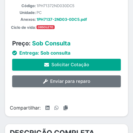
Código:
1PH71372ND030DC5
Unidade:
PC
Anexos:
1PH7137-2ND03-0DC5.pdf
Ciclo de vida:
OBSOLETO
Preço:
Sob Consulta
Entrega:
Sob consulta
Solicitar Cotação
Enviar para reparo
Compartilhar:
DESCRIÇÃO COMPLETA