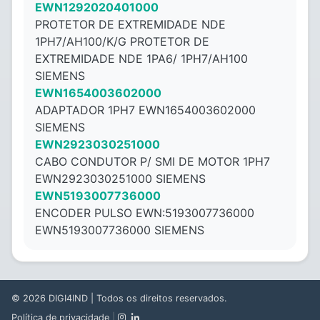
EWN1292020401000
PROTETOR DE EXTREMIDADE NDE
1PH7/AH100/K/G PROTETOR DE
EXTREMIDADE NDE 1PA6/ 1PH7/AH100
SIEMENS
EWN1654003602000
ADAPTADOR 1PH7 EWN1654003602000
SIEMENS
EWN2923030251000
CABO CONDUTOR P/ SMI DE MOTOR 1PH7
EWN2923030251000 SIEMENS
EWN5193007736000
ENCODER PULSO EWN:5193007736000
EWN5193007736000 SIEMENS
© 2026
DIGI4IND
| Todos os direitos reservados.
Política de privacidade
|