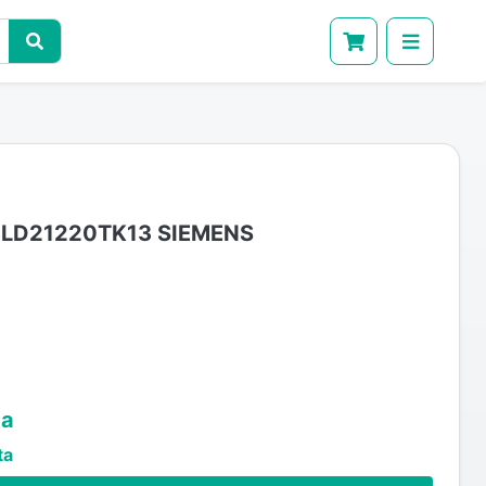
3LD21220TK13 SIEMENS
ta
ta