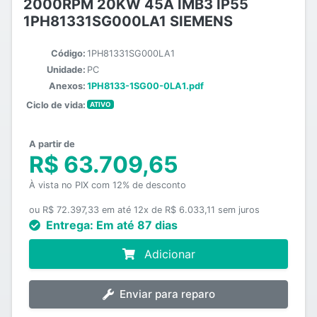
2000RPM 20KW 45A IMB3 IP55
1PH81331SG000LA1 SIEMENS
Código:
1PH81331SG000LA1
Unidade:
PC
Anexos:
1PH8133-1SG00-0LA1.pdf
Ciclo de vida:
ATIVO
A partir de
R$ 63.709,65
À vista no PIX com 12% de desconto
ou R$ 72.397,33 em até 12x de R$ 6.033,11 sem juros
Entrega:
Em até 87 dias
Adicionar
Enviar para reparo