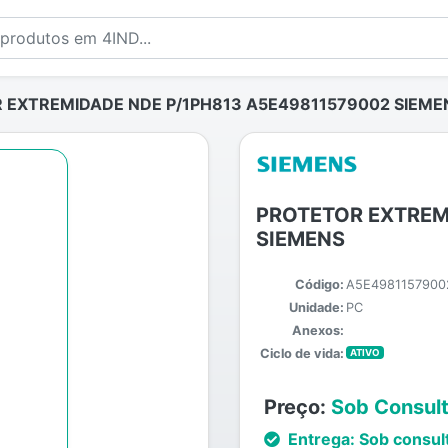
 EXTREMIDADE NDE P/1PH813 A5E49811579002 SIEME
PROTETOR EXTREM
SIEMENS
Código:
A5E4981157900
Unidade:
PC
Anexos:
Ciclo de vida:
ATIVO
Preço:
Sob Consul
Entrega:
Sob consul