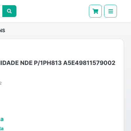
NS
IDADE NDE P/1PH813 A5E49811579002
2
ta
ta