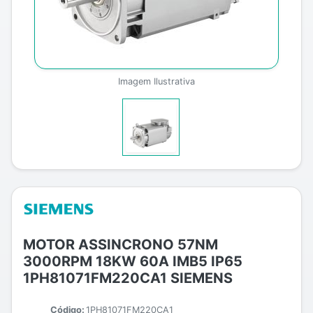
Imagem Ilustrativa
MOTOR ASSINCRONO 57NM
3000RPM 18KW 60A IMB5 IP65
1PH81071FM220CA1 SIEMENS
Código:
1PH81071FM220CA1