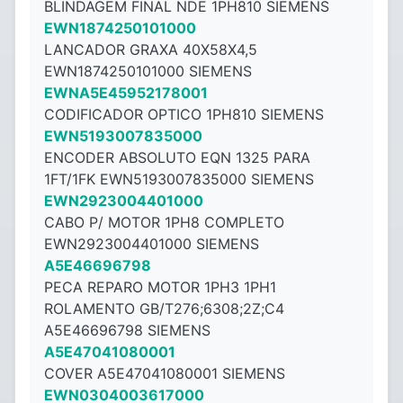
BLINDAGEM FINAL NDE 1PH810 SIEMENS
EWN1874250101000
LANCADOR GRAXA 40X58X4,5
EWN1874250101000 SIEMENS
EWNA5E45952178001
CODIFICADOR OPTICO 1PH810 SIEMENS
EWN5193007835000
ENCODER ABSOLUTO EQN 1325 PARA
1FT/1FK EWN5193007835000 SIEMENS
EWN2923004401000
CABO P/ MOTOR 1PH8 COMPLETO
EWN2923004401000 SIEMENS
A5E46696798
PECA REPARO MOTOR 1PH3 1PH1
ROLAMENTO GB/T276;6308;2Z;C4
A5E46696798 SIEMENS
A5E47041080001
COVER A5E47041080001 SIEMENS
EWN0304003617000