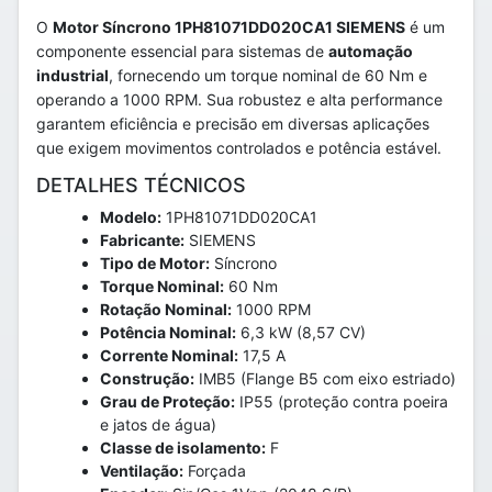
O
Motor Síncrono 1PH81071DD020CA1 SIEMENS
é um
componente essencial para sistemas de
automação
industrial
, fornecendo um torque nominal de 60 Nm e
operando a 1000 RPM. Sua robustez e alta performance
garantem eficiência e precisão em diversas aplicações
que exigem movimentos controlados e potência estável.
DETALHES TÉCNICOS
Modelo:
1PH81071DD020CA1
Fabricante:
SIEMENS
Tipo de Motor:
Síncrono
Torque Nominal:
60 Nm
Rotação Nominal:
1000 RPM
Potência Nominal:
6,3 kW (8,57 CV)
Corrente Nominal:
17,5 A
Construção:
IMB5 (Flange B5 com eixo estriado)
Grau de Proteção:
IP55 (proteção contra poeira
e jatos de água)
Classe de isolamento:
F
Ventilação:
Forçada