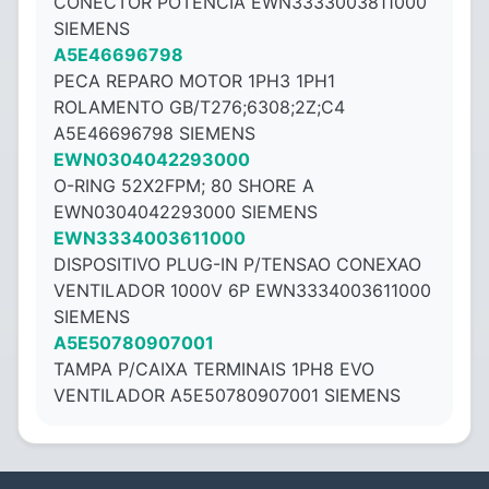
CONECTOR POTENCIA EWN3333003811000
SIEMENS
A5E46696798
PECA REPARO MOTOR 1PH3 1PH1
ROLAMENTO GB/T276;6308;2Z;C4
A5E46696798 SIEMENS
EWN0304042293000
O-RING 52X2FPM; 80 SHORE A
EWN0304042293000 SIEMENS
EWN3334003611000
DISPOSITIVO PLUG-IN P/TENSAO CONEXAO
VENTILADOR 1000V 6P EWN3334003611000
SIEMENS
A5E50780907001
TAMPA P/CAIXA TERMINAIS 1PH8 EVO
VENTILADOR A5E50780907001 SIEMENS