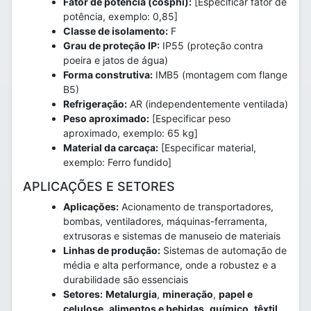
Fator de potência (cosphi):
[Especificar fator de
potência, exemplo: 0,85]
Classe de isolamento:
F
Grau de proteção IP:
IP55 (proteção contra
poeira e jatos de água)
Forma construtiva:
IMB5 (montagem com flange
B5)
Refrigeração:
AR (independentemente ventilada)
Peso aproximado:
[Especificar peso
aproximado, exemplo: 65 kg]
Material da carcaça:
[Especificar material,
exemplo: Ferro fundido]
APLICAÇÕES E SETORES
Aplicações:
Acionamento de transportadores,
bombas, ventiladores, máquinas-ferramenta,
extrusoras e sistemas de manuseio de materiais
Linhas de produção:
Sistemas de automação de
média e alta performance, onde a robustez e a
durabilidade são essenciais
Setores:
Metalurgia
,
mineração
,
papel e
celulose
,
alimentos e bebidas
,
químico
,
têxtil
,