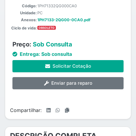
Código:
1PH71332QG000CA0
Unidade:
PC
Anexos:
1PH7133-2QG00-0CA0.pdf
Ciclo de vida:
OBSOLETO
Preço:
Sob Consulta
Entrega:
Sob consulta
Solicitar Cotação
Enviar para reparo
Compartilhar:
DESCRIÇÃO COMPLETA