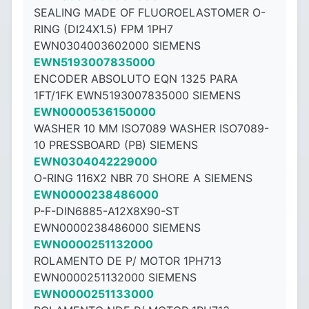
SEALING MADE OF FLUOROELASTOMER O-
RING (DI24X1.5) FPM 1PH7
EWN0304003602000 SIEMENS
EWN5193007835000
ENCODER ABSOLUTO EQN 1325 PARA
1FT/1FK EWN5193007835000 SIEMENS
EWN0000536150000
WASHER 10 MM ISO7089 WASHER ISO7089-
10 PRESSBOARD (PB) SIEMENS
EWN0304042229000
O-RING 116X2 NBR 70 SHORE A SIEMENS
EWN0000238486000
P-F-DIN6885-A12X8X90-ST
EWN0000238486000 SIEMENS
EWN0000251132000
ROLAMENTO DE P/ MOTOR 1PH713
EWN0000251132000 SIEMENS
EWN0000251133000