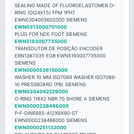
SEALING MADE OF FLUOROELASTOMER O-
RING (DI24X1.5) FPM 1PH7
EWN0304003602000 SIEMENS
EWN0313000701000
PLUG FOR NDE FOOT SIEMENS
EWN5193007735000
TRANSDUTOR DE POSIÇÃO ENCODER
ERN1387.035 EGB EWN5193007735000
SIEMENS
EWN0000536150000
WASHER 10 MM ISO7089 WASHER ISO7089-
10 PRESSBOARD (PB) SIEMENS
EWN0304042229000
O-RING 116X2 NBR 70 SHORE A SIEMENS
EWN0000238486000
P-F-DIN6885-A12X8X90-ST
EWN0000238486000 SIEMENS
EWN0000251132000