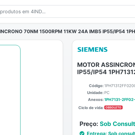
NCRONO 70NM 1500RPM 11KW 24A IMB5 IP55/IP54 1P
MOTOR ASSINCRON
IP55/IP54 1PH713
Código:
1PH71312FF020
Unidade:
PC
Anexos:
1PH7131-2FF02
Ciclo de vida:
OBSOLETO
Preço:
Sob Consul
Entrega:
Sob consul