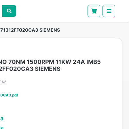
H71312FF020CA3 SIEMENS
O 70NM 1500RPM 11KW 24A IMB5
12FF020CA3 SIEMENS
CA3
-0CA3.pdf
ta
ta