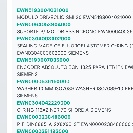
EWN5193004021000
MÓDULO DRIVECLIQ SMI 20 EWN5193004021000
EWN0064053904000
SUPORTE P/ MOTOR ASSINCRONO EWN00640539
EWN0304003602000
SEALING MADE OF FLUOROELASTOMER O-RING (DI
EWN0304003602000 SIEMENS
EWN5193007835000
ENCODER ABSOLUTO EQN 1325 PARA 1FT/1FK E
SIEMENS
EWN0000536150000
WASHER 10 MM ISO7089 WASHER ISO7089-10 PR
SIEMENS
EWN0304042229000
O-RING 116X2 NBR 70 SHORE A SIEMENS
EWN0000238486000
P-F-DIN6885-A12X8X90-ST EWN0000238486000
EWN0000251132000