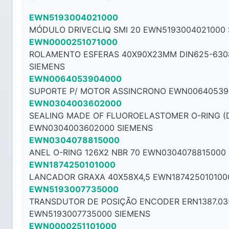
EWN5193004021000
MÓDULO DRIVECLIQ SMI 20 EWN5193004021000
EWN0000251071000
ROLAMENTO ESFERAS 40X90X23MM DIN625-630
SIEMENS
EWN0064053904000
SUPORTE P/ MOTOR ASSINCRONO EWN00640539
EWN0304003602000
SEALING MADE OF FLUOROELASTOMER O-RING (DI
EWN0304003602000 SIEMENS
EWN0304078815000
ANEL O-RING 126X2 NBR 70 EWN0304078815000
EWN1874250101000
LANCADOR GRAXA 40X58X4,5 EWN187425010100
EWN5193007735000
TRANSDUTOR DE POSIÇÃO ENCODER ERN1387.03
EWN5193007735000 SIEMENS
EWN0000251101000