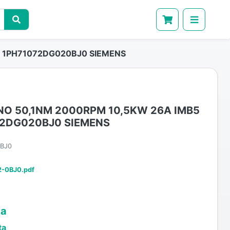
4 1PH71072DG020BJ0 SIEMENS
O 50,1NM 2000RPM 10,5KW 26A IMB5
72DG020BJ0 SIEMENS
BJ0
-0BJ0.pdf
ta
ta