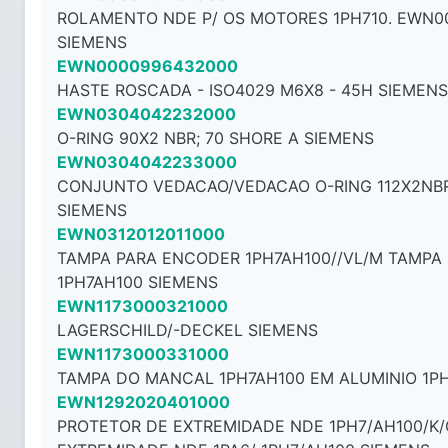
ROLAMENTO NDE P/ OS MOTORES 1PH710. EWN0
SIEMENS
EWN0000996432000
HASTE ROSCADA - ISO4029 M6X8 - ​​45H SIEMENS
EWN0304042232000
O-RING 90X2 NBR; 70 SHORE A SIEMENS
EWN0304042233000
CONJUNTO VEDACAO/VEDACAO O-RING 112X2NBR
SIEMENS
EWN0312012011000
TAMPA PARA ENCODER 1PH7AH100//VL/M TAMPA
1PH7AH100 SIEMENS
EWN1173000321000
LAGERSCHILD/-DECKEL SIEMENS
EWN1173000331000
TAMPA DO MANCAL 1PH7AH100 EM ALUMINIO 1P
EWN1292020401000
PROTETOR DE EXTREMIDADE NDE 1PH7/AH100/K