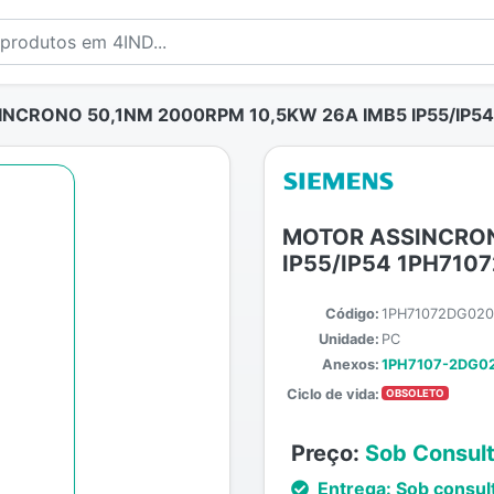
NCRONO 50,1NM 2000RPM 10,5KW 26A IMB5 IP55/IP5
MOTOR ASSINCRON
IP55/IP54 1PH710
Código:
1PH71072DG020
Unidade:
PC
Anexos:
1PH7107-2DG02
Ciclo de vida:
OBSOLETO
Preço:
Sob Consul
Entrega:
Sob consul