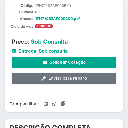
Código:
1PH71052AF020BK0
Unidade:
PC
Anexos:
1PH71052AF020BK0.pdf
Ciclo de vida:
OBSOLETO
Preço:
Sob Consulta
Entrega:
Sob consulta
Solicitar Cotação
Enviar para reparo
Compartilhar:
DESCRIÇÃO COMPLETA