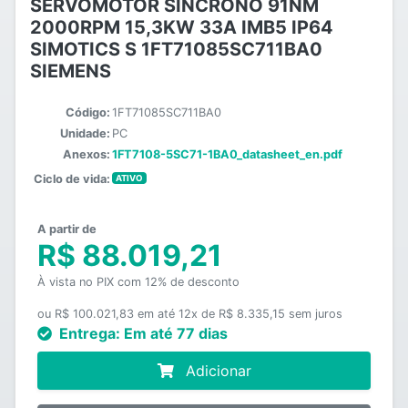
SERVOMOTOR SINCRONO 91NM
2000RPM 15,3KW 33A IMB5 IP64
SIMOTICS S 1FT71085SC711BA0
SIEMENS
Código:
1FT71085SC711BA0
Unidade:
PC
Anexos:
1FT7108-5SC71-1BA0_datasheet_en.pdf
Ciclo de vida:
ATIVO
A partir de
R$ 88.019,21
À vista no PIX com 12% de desconto
ou R$ 100.021,83 em até 12x de R$ 8.335,15 sem juros
Entrega:
Em até 77 dias
Adicionar