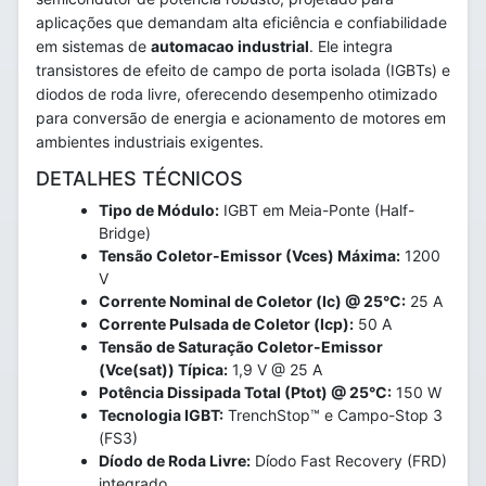
aplicações que demandam alta eficiência e confiabilidade
em sistemas de
automacao industrial
. Ele integra
transistores de efeito de campo de porta isolada (IGBTs) e
diodos de roda livre, oferecendo desempenho otimizado
para conversão de energia e acionamento de motores em
ambientes industriais exigentes.
DETALHES TÉCNICOS
Tipo de Módulo:
IGBT em Meia-Ponte (Half-
Bridge)
Tensão Coletor-Emissor (Vces) Máxima:
1200
V
Corrente Nominal de Coletor (Ic) @ 25°C:
25 A
Corrente Pulsada de Coletor (Icp):
50 A
Tensão de Saturação Coletor-Emissor
(Vce(sat)) Típica:
1,9 V @ 25 A
Potência Dissipada Total (Ptot) @ 25°C:
150 W
Tecnologia IGBT:
TrenchStop™ e Campo-Stop 3
(FS3)
Díodo de Roda Livre:
Díodo Fast Recovery (FRD)
integrado