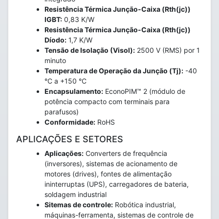
Resistência Térmica Junção-Caixa (Rth(jc))
IGBT:
0,83 K/W
Resistência Térmica Junção-Caixa (Rth(jc))
Díodo:
1,7 K/W
Tensão de Isolação (Visol):
2500 V (RMS) por 1
minuto
Temperatura de Operação da Junção (Tj):
-40
°C a +150 °C
Encapsulamento:
EconoPIM™ 2 (módulo de
potência compacto com terminais para
parafusos)
Conformidade:
RoHS
APLICAÇÕES E SETORES
Aplicações:
Converters de frequência
(inversores), sistemas de acionamento de
motores (drives), fontes de alimentação
ininterruptas (UPS), carregadores de bateria,
soldagem industrial
Sitemas de controle:
Robótica industrial,
máquinas-ferramenta, sistemas de controle de