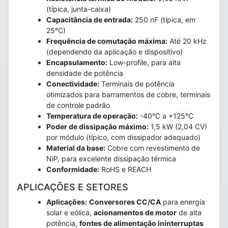
(típica, junta-caixa)
Capacitância de entrada:
250 nF (típica, em
25°C)
Frequência de comutação máxima:
Até 20 kHz
(dependendo da aplicação e dispositivo)
Encapsulamento:
Low-profile, para alta
densidade de potência
Conectividade:
Terminais de potência
otimizados para barramentos de cobre, terminais
de controle padrão
Temperatura de operação:
-40°C a +125°C
Poder de dissipação máximo:
1,5 kW (2,04 CV)
por módulo (típico, com dissipador adequado)
Material da base:
Cobre com revestimento de
NiP, para excelente dissipação térmica
Conformidade:
RoHS e REACH
APLICAÇÕES E SETORES
Aplicações:
Conversores CC/CA
para energia
solar e eólica,
acionamentos de motor
de alta
potência,
fontes de alimentação ininterruptas