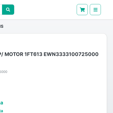
NS
P/ MOTOR 1FT613 EWN3333100725000
5000
ta
ta