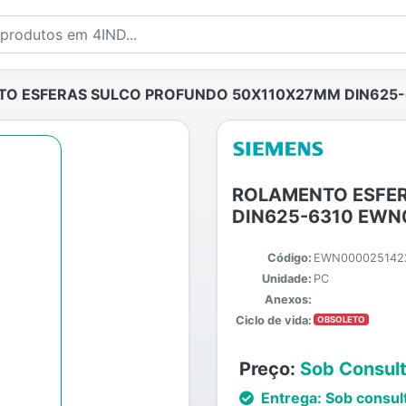
O ESFERAS SULCO PROFUNDO 50X110X27MM DIN625-
ROLAMENTO ESFE
DIN625-6310 EWN
Código:
EWN000025142
Unidade:
PC
Anexos:
Ciclo de vida:
OBSOLETO
Preço:
Sob Consul
Entrega:
Sob consul