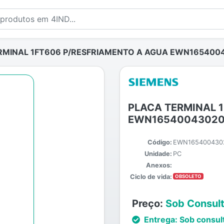
RMINAL 1FT606 P/RESFRIAMENTO A AGUA EWN165400
PLACA TERMINAL 
EWN16540043020
Código:
EWN165400430
Unidade:
PC
Anexos:
Ciclo de vida:
OBSOLETO
Preço:
Sob Consul
Entrega:
Sob consul