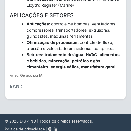
Lloyd's Register (Marine)
APLICAÇÕES E SETORES
Aplicações:
controle de bombas, ventiladores,
compressores, transportadores, extrusoras,
guindastes, máquinas ferramentas
Otimização de processos:
controle de fluxo,
pressão e velocidade em sistemas complexos
Setores:
tratamento de água
,
HVAC
,
alimentos
e bebidas
,
mineração
,
petróleo e gás
,
cimenteiro
,
energia eólica
,
manufatura geral
Aviso: Gerado por IA.
EAN :
© 2026
DIGI4IND
| Todos os direitos reservados.
Política de privacidade
|