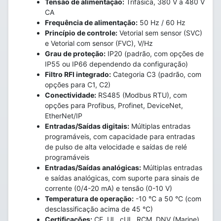
Tensão de alimentação:
Trifásica, 380 V a 480 V
CA
Frequência de alimentação:
50 Hz / 60 Hz
Princípio de controle:
Vetorial sem sensor (SVC)
e Vetorial com sensor (FVC), V/Hz
Grau de proteção:
IP20 (padrão, com opções de
IP55 ou IP66 dependendo da configuração)
Filtro RFI integrado:
Categoria C3 (padrão, com
opções para C1, C2)
Conectividade:
RS485 (Modbus RTU), com
opções para Profibus, Profinet, DeviceNet,
EtherNet/IP
Entradas/Saídas digitais:
Múltiplas entradas
programáveis, com capacidade para entradas
de pulso de alta velocidade e saídas de relé
programáveis
Entradas/Saídas analógicas:
Múltiplas entradas
e saídas analógicas, com suporte para sinais de
corrente (0/4-20 mA) e tensão (0-10 V)
Temperatura de operação:
-10 °C a 50 °C (com
desclassificação acima de 45 °C)
Certificações:
CE, UL, cUL, RCM, DNV (Marine),