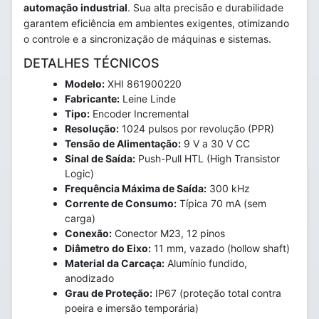
automação industrial
. Sua alta precisão e durabilidade
garantem eficiência em ambientes exigentes, otimizando
o controle e a sincronização de máquinas e sistemas.
DETALHES TÉCNICOS
Modelo:
XHI 861900220
Fabricante:
Leine Linde
Tipo:
Encoder Incremental
Resolução:
1024 pulsos por revolução (PPR)
Tensão de Alimentação:
9 V a 30 V CC
Sinal de Saída:
Push-Pull HTL (High Transistor
Logic)
Frequência Máxima de Saída:
300 kHz
Corrente de Consumo:
Típica 70 mA (sem
carga)
Conexão:
Conector M23, 12 pinos
Diâmetro do Eixo:
11 mm, vazado (hollow shaft)
Material da Carcaça:
Alumínio fundido,
anodizado
Grau de Proteção:
IP67 (proteção total contra
poeira e imersão temporária)